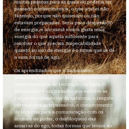
muitas pessoas para as quais eu poderia ter
passado conhecimentos, o que acabei não
fazendo, porque não quiseram ou não
estavam preparadas. Seria puro desperdício
de energia, e um xamã nunca gasta mais
energia do que aquela suficiente para
resolver o que precisa. Impecabilidade
quanto ao uso da energia é o nome que se dá
a essa forma de agir.
Os aprendizados que o Xamanismo
possibilita não podem ser compreendidos
como encontros de recreação na mata. O
Xamanismo é um trabalho que envolve as
forças dos elementos da natureza, o resgate
cármico dos antepassados, o conhecimento
de técnicas para a comunicação com os
animais de poder, o desbloqueio das
amarras do ego, todas formas que levam ao