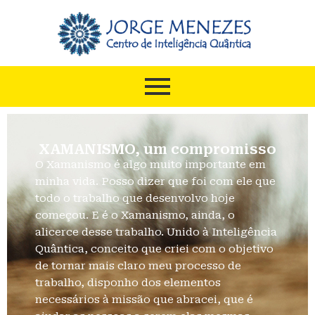
XAMANISMO, um compromisso
O Xamanismo é algo muito importante em
minha vida. Posso dizer que foi com ele que
todo o trabalho que desenvolvo hoje
começou. E é o Xamanismo, ainda, o
alicerce desse trabalho. Unido à Inteligência
Quântica, conceito que criei com o objetivo
de tornar mais claro meu processo de
trabalho, disponho dos elementos
necessários à missão que abracei, que é