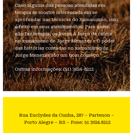
Caso alguma das pessoas atendidas em
terapia se mostre interessada em se
aprofundar nas técnicas do Xamanismo, isso
é feito em seus atendimentos. Para quem
não faz terapia, os livros A força da calma
no xamanismo de Jorge Menezes e O poder
das histórias contadas no xamanismo de
Jorge Menezes são um bom começo.
Outras informações: (51) 3024-8212
Rua Euclydes da Cunha, 287 – Partenon –
Porto Alegre – RS – Fone: 51 3024.8212